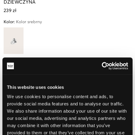
DZIEWCZYNA
239 zł
Kolor
:
Kolor srebrny
Rozmiar
Jeden rozmiar
This website uses cookies
Małe ilości
w
magazynie
We use cookies to personalise content and ads, to
provide social media features and to analyse our traffic.
Opinia o rozmiarze
We also share information about your use of our site with
our social media, advertising and analytics partners who
Mały
Idealny
Duży
may combine it with other information that you’ve
provided to them or that they’ve collected from your use