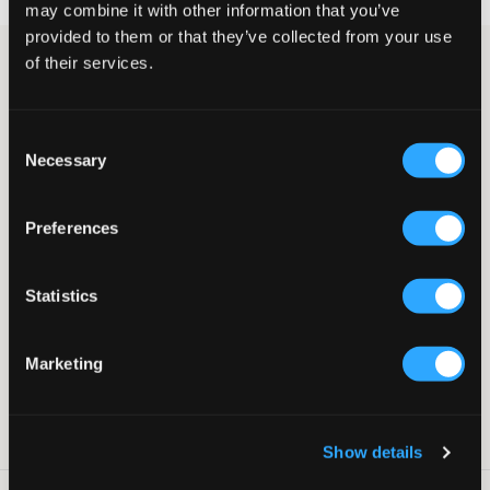
may combine it with other information that you’ve
provided to them or that they’ve collected from your use
of their services.
Czarna pikowana kurtka (poliester) marki Calvin Klein o
dłuższym kroju. Kurtka ma odpinany kaptur oraz ściągacze przy
zakończeniach rękawów. Kieszenie zapinane na guzik znajdują
się po bokach i u góry. Logo marki jest nadrukowane na biało i
Consent
umieszczone przy jednej z kieszeni na piersi oraz na jednym
Necessary
Selection
rękawie. Skala ciepła wynosi 3 z 4.
Kurtka
Kaptur (odpinany)
Preferences
Kieszenie na piersi
Kieszenie boczne
Nadruk
Statistics
Ściągacze
Zamek błyskawiczny
Guziki
Marketing
Kieszeń wewnętrzna
Kolor: Ck Black
Numer pozycji
:
118803-001
Show details