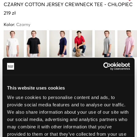
CZARNY
COTTON JERSEY CREWNECK TEE
-
CHŁOPIEC
219 zł
Kolor
:
Czarny
Rozmiar
S
M
L
XL
(136-138 cm)
(140-149 cm)
(150-161 cm)
(163-174 cm)
This website uses cookies
Tylko
3
dostępny
We use cookies to personalise content and ads, to
provide social media features and to analyse our traffic.
Opinia o rozmiarze
We also share information about your use of our site with
our social media, advertising and analytics partners who
Mały
Idealny
Duży
may combine it with other information that you’ve
provided to them or that they’ve collected from your use