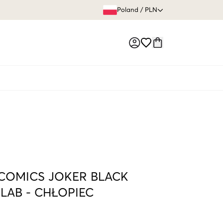
60 DNI 
Poland
/
PLN
Market switch
COMICS JOKER BLACK
SLAB
-
CHŁOPIEC