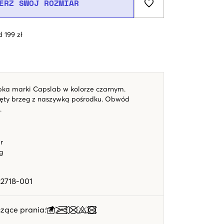
ERZ SWÓJ ROZMIAR
 199 zł
pka marki Capslab w kolorze czarnym.
ty brzeg z naszywką pośrodku. Obwód
.
r
g
22718-001
zące prania
: