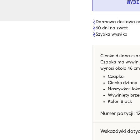
WYBI
Darmowa dostawa od
60 dni na zwrot
Szybka wysyłka
Cienko dziana cza
Czapka ma wywinię
wynosi około 46 cm
Czapka
Cienko dziana
Naszywka: Joke
Wywinięty brze
Kolor: Black
Numer pozycji
:
1
Wskazówki dotyc