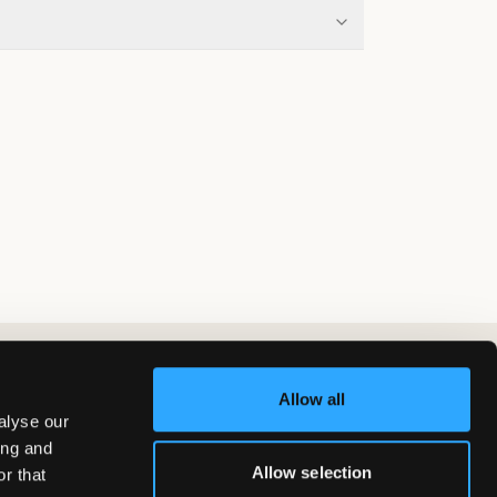
Allow all
alyse our
ing and
Allow selection
r that