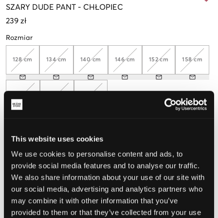
SZARY
DUDE PANT
-
CHŁOPIEC
239 zł
Rozmiar
128 cm
134 cm
140 cm
146 cm
152 cm
158 cm
164 cm
170 cm
176 cm
Opinia o rozmiarze
This website uses cookies
We use cookies to personalise content and ads, to
Mały
Idealny
Duży
provide social media features and to analyse our traffic.
We also share information about your use of our site with
our social media, advertising and analytics partners who
WYBIERZ SWÓJ ROZMIAR
may combine it with other information that you’ve
provided to them or that they’ve collected from your use