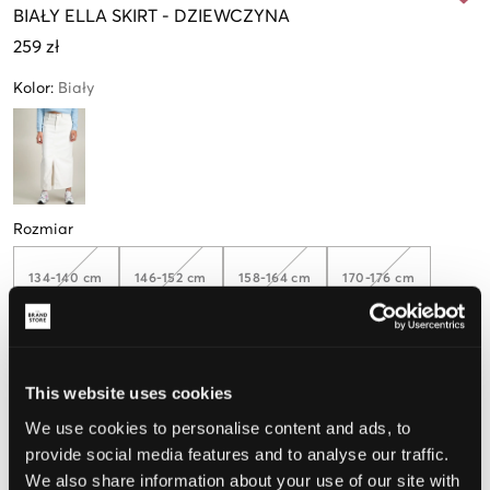
BIAŁY
ELLA SKIRT
-
DZIEWCZYNA
259 zł
Kolor
:
Biały
Rozmiar
134-140 cm
146-152 cm
158-164 cm
170-176 cm
182-188
This website uses cookies
Tylko
1
dostępny
We use cookies to personalise content and ads, to
provide social media features and to analyse our traffic.
Opinia o rozmiarze
We also share information about your use of our site with