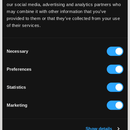
our social media, advertising and analytics partners who
Mały
Idealny
Duży
may combine it with other information that you’ve
provided to them or that they’ve collected from your use
of their services.
WYBIERZ SWÓJ ROZMIAR
Consent
Necessary
Darmowa dostawa od 199 zł
Selection
60 dni na zwrot
Szybka wysyłka
Preferences
Dłuższa spódnica jeansowa od Grunt. Zapięcie składa się z
guzika i zamka błyskawicznego. Talia jest regulowana od
Statistics
wewnątrz. Z przodu znajduje się ozdobny rozcięcie.
Spódnica
Marketing
Denim
Zapięcie składające się z guzika i zamka błyskawicznego
Rozcięcie
Kolor: White
Show details