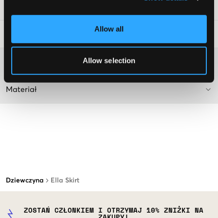
Numer pozycji
:
112524-001
Allow all
Wskazówki dotyczące prania
:
Allow selection
Więcej informacji na temat instrukcji prania
Materiał
Dziewczyna
Ella Skirt
ZOSTAŃ CZŁONKIEM I OTRZYMAJ 10% ZNIŻKI NA
ZAKUPY!