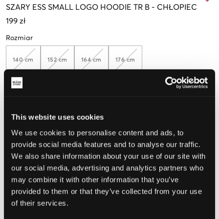
SZARY
ESS SMALL LOGO HOODIE TR B
-
CHŁOPIEC
199 zł
Rozmiar
140 cm
152 cm
164 cm
176 cm
Opinia o rozmiarze
This website uses cookies
Mały
Idealny
Duży
We use cookies to personalise content and ads, to
provide social media features and to analyse our traffic.
We also share information about your use of our site with
WYBIERZ SWÓJ ROZMIAR
our social media, advertising and analytics partners who
may combine it with other information that you’ve
provided to them or that they’ve collected from your use
Darmowa dostawa od 199 zł
of their services.
60 dni na zwrot
Szybka wysyłka