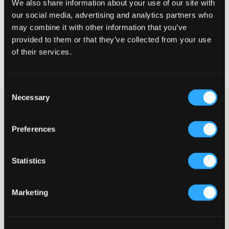
We also share information about your use of our site with
our social media, advertising and analytics partners who
WYBIERZ SWÓJ ROZMIAR
may combine it with other information that you’ve
provided to them or that they’ve collected from your use
of their services.
Darmowa dostawa od 199 zł
60 dni na zwrot
Szybka wysyłka
Consent
Necessary
Selection
Jasnoszare spodnie dresowe marki Polo Ralph Lauren.
Klasyczne logo marki jest wyhaftowane w ciemnogranatowym
kolorze i umieszczone na udzie. Spodnie mają kieszenie boczne,
Preferences
jedną kieszeń z tyłu oraz białe sznurki i elastyczną talię. Dobierz
je chętnie z górą z tej samej serii.
Spodnie dresowe
Statistics
Kieszeń tylna
Kieszenie boczne
Haft
Marketing
Sznurek i ściągacz w pasie
Ściągacze na dole nogawek
Kolor: Grey Melange