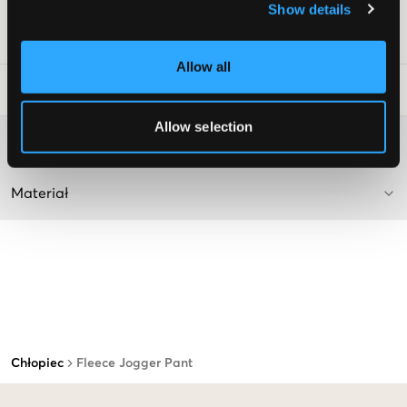
Kolor dostawy/kod koloru
:
DARK SPORT HEATHER
Show details
Numer pozycji
:
114600-002
Allow all
Wskazówki dotyczące prania
:
Allow selection
Więcej informacji na temat instrukcji prania
Materiał
Chłopiec
Fleece Jogger Pant