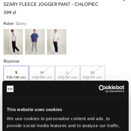
SZARY
FLEECE JOGGER PANT
-
CHŁOPIEC
399 zł
Kolor
:
Szary
Rozmiar
S
M
L
XL
(136-138 cm)
(140-149 cm)
(150-161 cm)
(163-174 cm)
Tylko
3
dostępny
Opinia o rozmiarze
This website uses cookies
Mały
Idealny
Duży
We use cookies to personalise content and ads, to
provide social media features and to analyse our traffic.