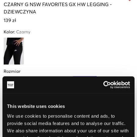
CZARNY
G NSW FAVORITES GX HW LEGGING
-
DZIEWCZYNA
139 zł
Kolor
:
Czarny
Rozmiar
S
M
L
XL
128-137cm
137-147cm
147-158cm
158-170cm
This website uses cookies
Opinia o rozmiarze
We use cookies to personalise content and ads, to
provide social media features and to analyse our traffic.
Mały
Idealny
Duży
We also share information about your use of our site with