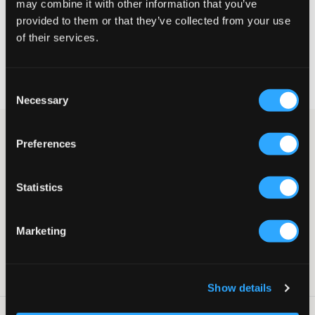
may combine it with other information that you’ve
WYBIERZ SWÓJ ROZMIAR
provided to them or that they’ve collected from your use
of their services.
Darmowa dostawa od 199 zł
60 dni na zwrot
Consent
Szybka wysyłka
Necessary
Selection
Szara bluza z kapturem Champion. Logo marki jest
Preferences
nadrukowane i umieszczone na piersi. Bluza ma kieszeń typu
kangur oraz ściągacze na dole i przy zakończeniach rękawów.
Hoodie
Statistics
Kieszeń typu kangur
Nadruk
Kaptur
Marketing
Ściągacze
Kolor: Szary
Numer pozycji
:
130777-002
Show details