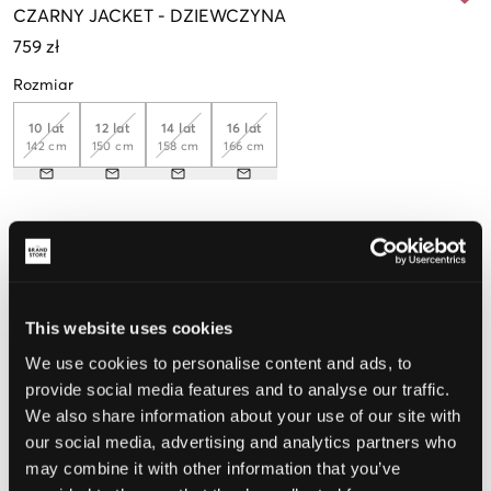
CZARNY
JACKET
-
DZIEWCZYNA
759 zł
Rozmiar
10 lat
12 lat
14 lat
16 lat
142 cm
150 cm
158 cm
166 cm
Opinia o rozmiarze
Mały
Idealny
Duży
This website uses cookies
We use cookies to personalise content and ads, to
WYBIERZ SWÓJ ROZMIAR
provide social media features and to analyse our traffic.
We also share information about your use of our site with
our social media, advertising and analytics partners who
Darmowa dostawa od 199 zł
60 dni na zwrot
may combine it with other information that you’ve
Szybka wysyłka