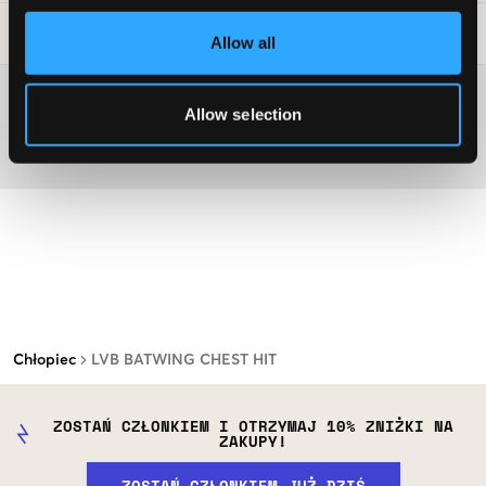
Wskazówki dotyczące prania
:
Allow all
Więcej informacji na temat instrukcji prania
Allow selection
Materiał
Chłopiec
LVB BATWING CHEST HIT
ZOSTAŃ CZŁONKIEM I OTRZYMAJ 10% ZNIŻKI NA
ZAKUPY!
ZOSTAŃ CZŁONKIEM JUŻ DZIŚ