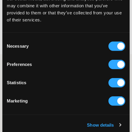
may combine it with other information that you’ve
provided to them or that they’ve collected from your use
WYBIERZ SWÓJ ROZMIAR
of their services.
Darmowa dostawa od 199 zł
Consent
60 dni na zwrot
Necessary
Szybka wysyłka
Selection
Preferences
Niebieska koszulka T-shirt od Levisa. Koszulka ma normalny krój
i okrągły dekolt. Logo marki jest w formie naszywki i
umieszczone na piersi.
Statistics
Koszulka T-shirt
Okrągły dekolt
Naszywka
Marketing
Normalny krój
Kolor: Dress Blues
Kolor dostawy/kod koloru
:
DRESS BLUES
Numer pozycji
:
117940-002
Show details