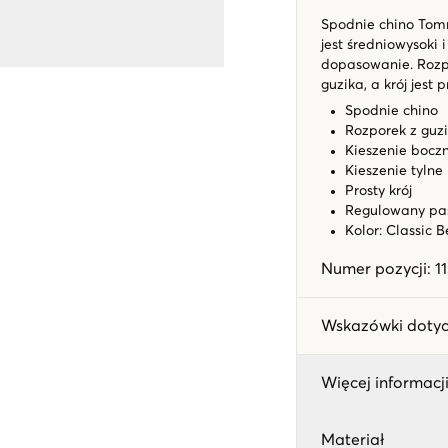
Spodnie chino Tom
jest średniowysoki
dopasowanie. Rozpo
guzika, a krój jest p
Spodnie chino
Rozporek z guz
Kieszenie bocz
Kieszenie tylne
Prosty krój
Regulowany pa
Kolor: Classic 
Numer pozycji
:
1
Wskazówki dotyc
Więcej informacji
Materiał