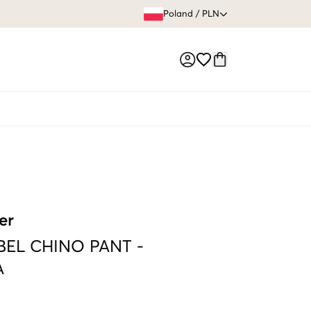
60 DNI 
Poland
/
PLN
Market switch
er
BEL CHINO PANT
-
A