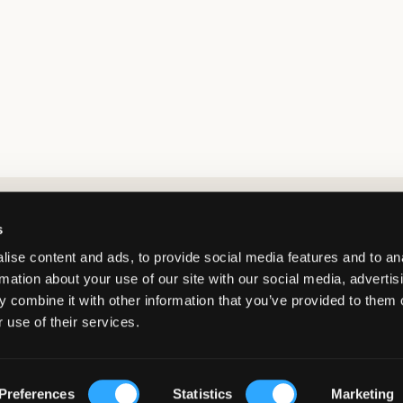
Market switcher
s
ise content and ads, to provide social media features and to an
rmation about your use of our site with our social media, advertis
 combine it with other information that you’ve provided to them o
 use of their services.
Poland
/
PLN
Copyright 2026 Kids Brand Store AB
Preferences
Statistics
Marketing