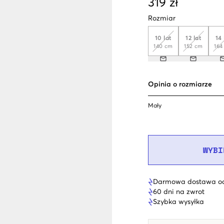
319 zł
Rozmiar
10 lat
12 lat
14 
140 cm
152 cm
164
Opinia o rozmiarze
Mały
WYBI
Darmowa dostawa od
60 dni na zwrot
Szybka wysyłka