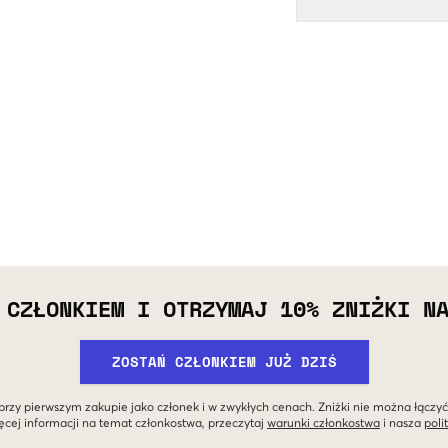
 CZŁONKIEM I OTRZYMAJ 10% ZNIŻKI N
ZOSTAŃ CZŁONKIEM JUŻ DZIŚ
przy pierwszym zakupie jako członek i w zwykłych cenach. Zniżki nie można łączyć
ęcej informacji na temat członkostwa, przeczytaj
warunki członkostwa
i nasza
poli