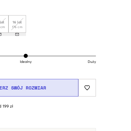
lat
16 lat
 cm
176 cm
Idealny
Duży
ERZ SWÓJ ROZMIAR
 199 zł