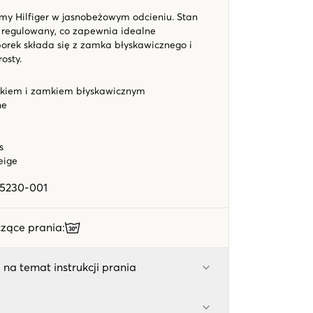
my Hilfiger w jasnobeżowym odcieniu. Stan
 i regulowany, co zapewnia idealne
rek składa się z zamka błyskawicznego i
rosty.
ikiem i zamkiem błyskawicznym
ne
s
Beige
15230-001
zące prania
:
 na temat instrukcji prania