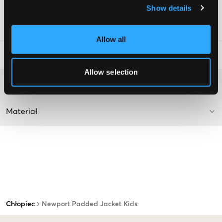
Show details
Kolor: Pine Green
Numer pozycji
:
130581-002
Allow all
Wskazówki dotyczące prania
:
Allow selection
Więcej informacji na temat instrukcji prania
Materiał
Chłopiec
Newport Padded Jacket Kids