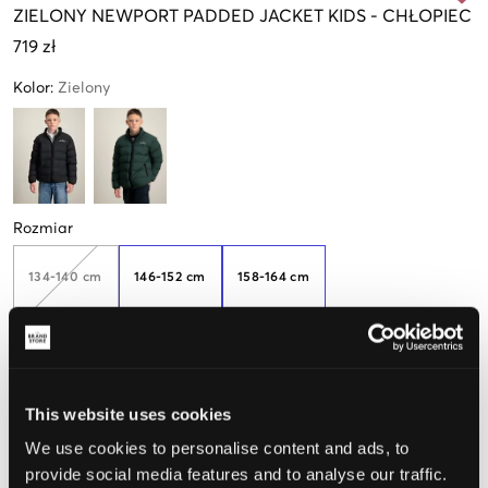
ZIELONY
NEWPORT PADDED JACKET KIDS
-
CHŁOPIEC
719 zł
Kolor
:
Zielony
Rozmiar
134-140 cm
146-152 cm
158-164 cm
Małe ilości
w
magazynie
Opinia o rozmiarze
This website uses cookies
We use cookies to personalise content and ads, to
Mały
Idealny
Duży
provide social media features and to analyse our traffic.