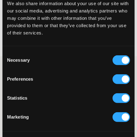
We also share information about your use of our site with
our social media, advertising and analytics partners who
WYBIERZ SWÓJ ROZMIAR
may combine it with other information that you’ve
provided to them or that they’ve collected from your use
of their services.
Darmowa dostawa od 199 zł
60 dni na zwrot
Szybka wysyłka
Consent
Necessary
Selection
Ciemnozielona kurtka marki Les Deux. Wypełnienie wykonano z
poliestru. Kurtka ma wyższy kołnierz, z przodu znajduje się
Preferences
zamek błyskawiczny, a przy mankietach zastosowano
elastyczne ściągacze. Po bokach znajdują się kieszenie
zapinane na zamek. Logo marki jest haftowane i umieszczone
na piersi. Ta kurtka ma prosty i klasyczny design, dzięki czemu
Statistics
sprawdza się równie dobrze rok po roku.
Kurtka
Marketing
Zamek błyskawiczny
Kieszeń wewnętrzna
Haft
Kieszenie zapinane na zamek