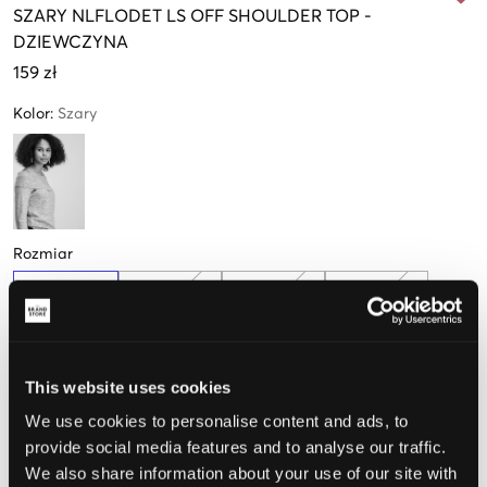
SZARY
NLFLODET LS OFF SHOULDER TOP
-
DZIEWCZYNA
159 zł
Kolor
:
Szary
Rozmiar
134-140 cm
146-152 cm
158-164 cm
170-176 cm
Tylko
1
dostępny
This website uses cookies
Opinia o rozmiarze
We use cookies to personalise content and ads, to
provide social media features and to analyse our traffic.
Mały
Idealny
Duży
We also share information about your use of our site with