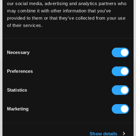
our social media, advertising and analytics partners who
may combine it with other information that you’ve
provided to them or that they’ve collected from your use
WYBIERZ SWÓJ ROZMIAR
of their services.
Darmowa dostawa od 199 zł
60 dni na zwrot
Consent
Szybka wysyłka
Necessary
Selection
Dzianinowy sweter od LMTD. Sweter ma odkryte ramiona, a jego
Preferences
krój jest standardowy. Ściągacze znajdują się na dole oraz przy
mankietach. Ten top sprawdzi się zarówno na co dzień, jak i na
bardziej eleganckie okazje.
Statistics
Sweter
Dzianinowy
Odkryte ramiona
Marketing
Ściągacze
Standardowy krój
Kolor: Light Grey Melange
Show details