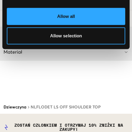
Numer pozycji
:
131470-001
Allow all
Wskazówki dotyczące prania
:
Więcej informacji na temat instrukcji prania
Allow selection
Materiał
Dziewczyna
NLFLODET LS OFF SHOULDER TOP
ZOSTAŃ CZŁONKIEM I OTRZYMAJ 10% ZNIŻKI NA
ZAKUPY!