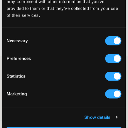
may combine it with other information that you’ve
provided to them or that they’ve collected from your use
of their services.
WYBIERZ SWÓJ ROZMIAR
Consent
Darmowa dostawa od 199 zł
Necessary
Selection
60 dni na zwrot
Szybka wysyłka
Preferences
Różowa bluza LMTD. Bluza ma okrągły dekolt i normalny krój. Z
przodu znajduje się dobrze znany nadruk Coca-Cola.
Statistics
Bluza
Okrągły dekolt
Normalny krój
Marketing
Nadruk
Kolor: Bonbon
Numer pozycji
:
131443-001
Show details