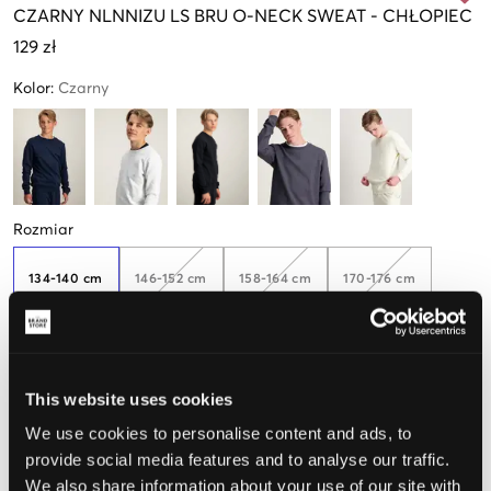
CZARNY
NLNNIZU LS BRU O-NECK SWEAT
-
CHŁOPIEC
129 zł
Kolor
:
Czarny
Rozmiar
134-140 cm
146-152 cm
158-164 cm
170-176 cm
Tylko
2
dostępny
Opinia o rozmiarze
This website uses cookies
We use cookies to personalise content and ads, to
Mały
Idealny
Duży
provide social media features and to analyse our traffic.
We also share information about your use of our site with