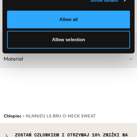
Numer pozycji
:
130275-003
Allow all
Wskazówki dotyczące prania
:
Allow selection
Więcej informacji na temat instrukcji prania
Materiał
Chłopiec
NLNNIZU LS BRU O-NECK SWEAT
ZOSTAŃ CZŁONKIEM I OTRZYMAJ 10% ZNIŻKI NA