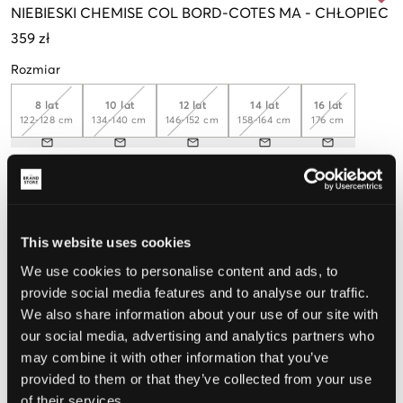
NIEBIESKI
CHEMISE COL BORD-COTES MA
-
CHŁOPIEC
359 zł
Rozmiar
8 lat
10 lat
12 lat
14 lat
16 lat
122-128 cm
134-140 cm
146-152 cm
158-164 cm
176 cm
Opinia o rozmiarze
Mały
Idealny
Duży
This website uses cookies
We use cookies to personalise content and ads, to
provide social media features and to analyse our traffic.
WYBIERZ SWÓJ ROZMIAR
We also share information about your use of our site with
our social media, advertising and analytics partners who
may combine it with other information that you’ve
Darmowa dostawa od 199 zł
provided to them or that they’ve collected from your use
60 dni na zwrot
of their services.
Szybka wysyłka