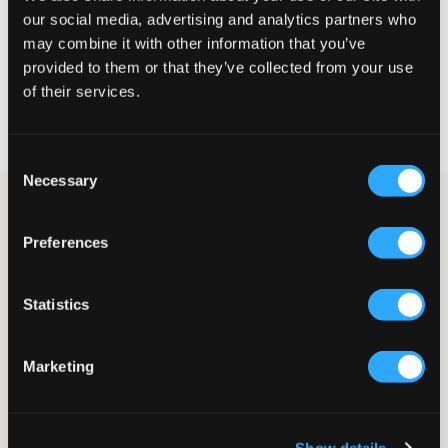
our social media, advertising and analytics partners who
WYBIERZ SWÓJ ROZMIAR
may combine it with other information that you’ve
provided to them or that they’ve collected from your use
of their services.
Darmowa dostawa od 199 zł
60 dni na zwrot
Szybka wysyłka
Consent
Necessary
Selection
Pikowana kurtka od Woolrich. Kurtka ma kaptur oraz kieszenie z
zamkiem błyskawicznym z przodu, a także kieszeń na piersi.
Preferences
Logo marki znajduje się na gumowej naszywce umieszczonej na
rękawie. Wypełnienie kurtki to 100% poliester. Skala ciepła tej
kurtki to 4/4.
Statistics
Kurtka
Kaptur (nieodpinany)
Kieszenie z zamkiem błyskawicznym
Marketing
Naszywka
Zamek błyskawiczny
Skala ciepła 4/4
Kolor: Red Buffalo
Show details