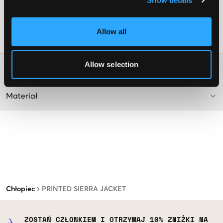
Numer pozycji
:
121179-001
Allow all
Wskazówki dotyczące prania
:
Allow selection
Więcej informacji na temat instrukcji prania
Materiał
Chłopiec
PRINTED SIERRA JACKET
ZOSTAŃ CZŁONKIEM I OTRZYMAJ 10% ZNIŻKI NA