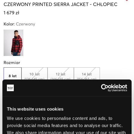
CZERWONY
PRINTED SIERRA JACKET
-
CHŁOPIEC
1 679 zł
Kolor
:
Czerwony
Rozmiar
10 lat
12 lat
14 lat
8 lat
(136-145 cm)
(146-155 cm)
(156-165 cm)
Tylko
1
dostępny
Opinia o rozmiarze
This website uses cookies
We use cookies to personalise content and ads, to
Mały
Idealny
Duży
provide social media features and to analyse our traffic.
We also share information about your use of our site with