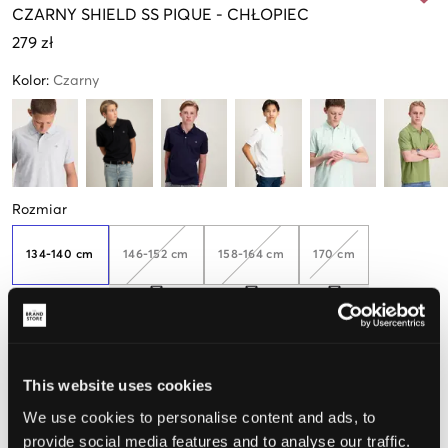
CZARNY
SHIELD SS PIQUE
-
CHŁOPIEC
279 zł
Kolor
:
Czarny
Rozmiar
134-140 cm
146-152 cm
158-164 cm
170 cm
Małe ilości
w
magazynie
176 cm
This website uses cookies
We use cookies to personalise content and ads, to
provide social media features and to analyse our traffic.
Opinia o rozmiarze