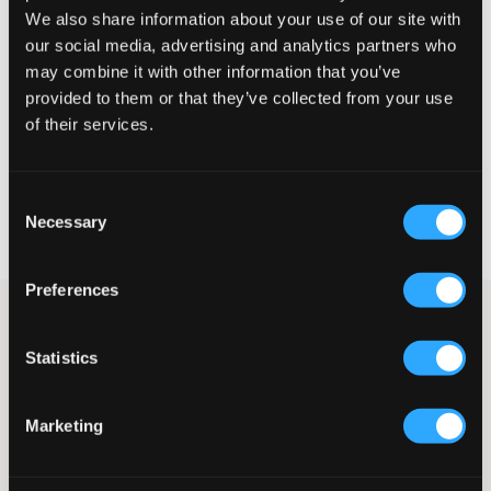
We also share information about your use of our site with
Mały
Idealny
Duży
our social media, advertising and analytics partners who
may combine it with other information that you’ve
provided to them or that they’ve collected from your use
of their services.
WYBIERZ SWÓJ ROZMIAR
Consent
Darmowa dostawa od 199 zł
Necessary
Selection
60 dni na zwrot
Szybka wysyłka
Preferences
Czarna koszulka polo piqué marki Gant. Koszulka ma guziki i
kołnierzyk u góry, a logo marki jest wyhaftowane na jednej
Statistics
piersi. Koszulka polo sprawdza się zarówno na co dzień, jak i na
bardziej uroczyste okazje.
Koszulka polo piqué
Marketing
Kołnierzyk
Haft
Guziki