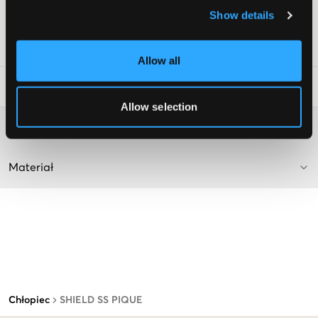
Normalny krój
Show details
Kolor: 5 Black
Numer pozycji
:
126742-003
Allow all
Wskazówki dotyczące prania
:
Allow selection
Więcej informacji na temat instrukcji prania
Materiał
Chłopiec
SHIELD SS PIQUE