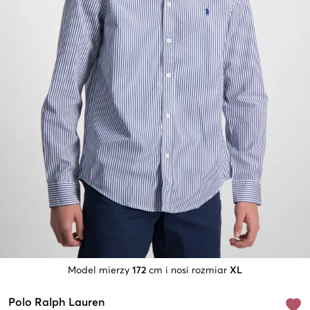
Model mierzy
172
cm i nosi rozmiar
XL
Polo Ralph Lauren