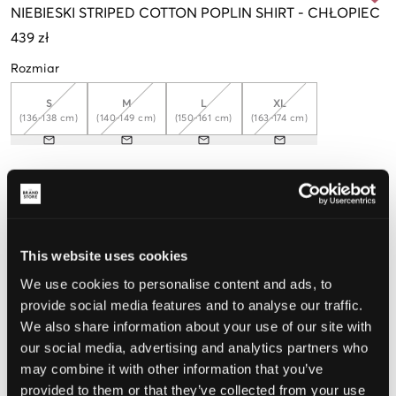
NIEBIESKI
STRIPED COTTON POPLIN SHIRT
-
CHŁOPIEC
439 zł
Rozmiar
S
M
L
XL
(136-138 cm)
(140-149 cm)
(150-161 cm)
(163-174 cm)
Opinia o rozmiarze
Mały
Idealny
Duży
This website uses cookies
We use cookies to personalise content and ads, to
WYBIERZ SWÓJ ROZMIAR
provide social media features and to analyse our traffic.
We also share information about your use of our site with
our social media, advertising and analytics partners who
Darmowa dostawa od 199 zł
may combine it with other information that you’ve
60 dni na zwrot
provided to them or that they’ve collected from your use
Szybka wysyłka