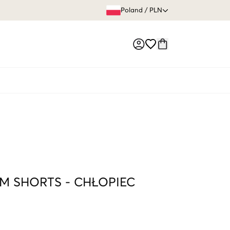
60 DNI 
Poland
/
PLN
Market switch
M SHORTS
-
CHŁOPIEC