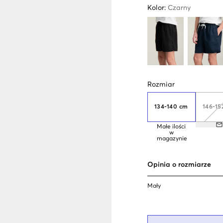
Kolor
:
Czarny
Rozmiar
134-140 cm
146-15
Małe ilości
w
magazynie
Opinia o rozmiarze
Mały