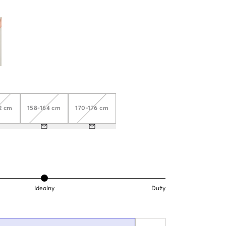
2 cm
158-164 cm
170-176 cm
Idealny
Duży