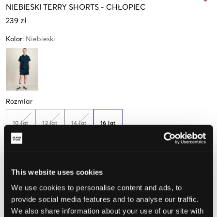
NIEBIESKI
TERRY SHORTS
-
CHŁOPIEC
239 zł
Kolor
:
Niebieski
Rozmiar
10 lat
12 lat
14 lat
16 lat
Opinia o rozmiarze
This website uses cookies
We use cookies to personalise content and ads, to
Mały
Idealny
Duży
provide social media features and to analyse our traffic.
We also share information about your use of our site with