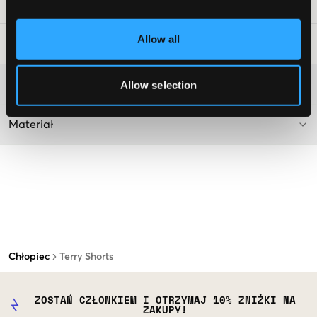
Numer pozycji
:
123646-001
Allow all
Wskazówki dotyczące prania
:
Więcej informacji na temat instrukcji prania
Allow selection
Materiał
Chłopiec
Terry Shorts
ZOSTAŃ CZŁONKIEM I OTRZYMAJ 10% ZNIŻKI NA
ZAKUPY!