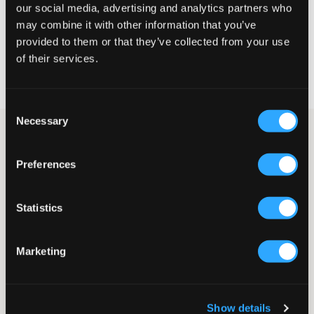
our social media, advertising and analytics partners who
WYBIERZ SWÓJ ROZMIAR
may combine it with other information that you’ve
provided to them or that they’ve collected from your use
of their services.
Darmowa dostawa od 199 zł
60 dni na zwrot
Szybka wysyłka
Consent
Necessary
Selection
Spodenki frotte w ciemnoniebieskim odcieniu od Nikben.
Spodenki są krótsze w modelu i mają kieszenie z przodu oraz
kieszeń z tyłu. Spodenki mają również ściągacz i sznurowanie w
Preferences
pasie.
Spodenki frotte
Statistics
Kieszenie
Krótszy model
Kieszeń z tyłu
Sznurowanie
Marketing
Ściągacz
Szczegół zapięcia
Kolor: Terry Shorts Navy
Show details