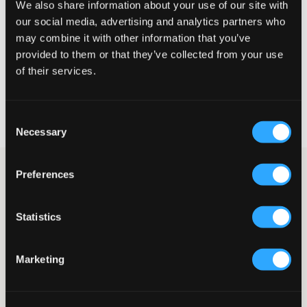
We also share information about your use of our site with
our social media, advertising and analytics partners who
may combine it with other information that you’ve
provided to them or that they’ve collected from your use
WYBIERZ SWÓJ ROZMIAR
of their services.
Darmowa dostawa od 199 zł
60 dni na zwrot
Consent
Szybka wysyłka
Necessary
Selection
Jeansy marki Grunt w ciemnoniebieskim spraniu. Talia jest niska
Preferences
i regulowana od wewnätrz, aby jeansy leżały jak najlepiej i były
jak najbardziej wygodne. Nogawki są rozszerzane u dołu. To
jeden z najpopularniejszych modeli jeansów w tej chwili.
Statistics
Jeansy
Model pięciokieszeniowy
Rozporek z guzikiem i zamkiem błyskawicznym
Marketing
Regulowana talia
Niski stan
Rozszerzane nogawki