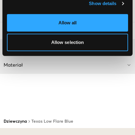
Kolor: Blue
Show details
Numer pozycji
:
112627-001
Allow all
Wskazówki dotyczące prania
:
Allow selection
Więcej informacji na temat instrukcji prania
Materiał
Dziewczyna
Texas Low Flare Blue