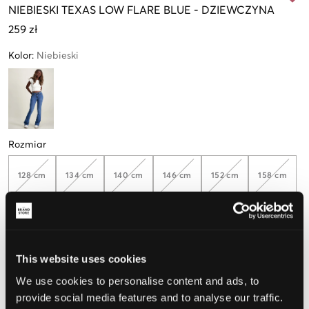
NIEBIESKI
TEXAS LOW FLARE BLUE
-
DZIEWCZYNA
259 zł
Kolor
:
Niebieski
Rozmiar
128 cm
134 cm
140 cm
146 cm
152 cm
158 cm
164 cm
170 cm
176 cm
182 cm
188 cm
This website uses cookies
Opinia o rozmiarze
We use cookies to personalise content and ads, to
provide social media features and to analyse our traffic.
Mały
Idealny
Duży