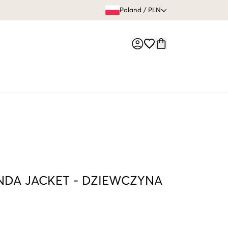
60 DNI 
Poland
/
PLN
Market switch
DA JACKET
-
DZIEWCZYNA