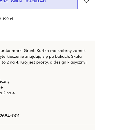
ERZ SWÓJ ROZMIAR
 199 zł
urtka marki Grunt. Kurtka ma srebrny zamek
yte kieszenie znajdują się po bokach. Skala
 to 2 na 4. Krój jest prosty, a design klasyczny i
iczny
ne
a 2 na 4
12684-001