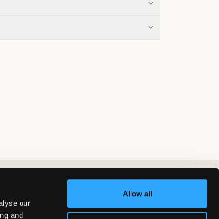
Allow all
alyse our
ing and