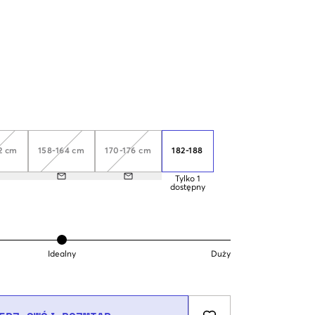
2 cm
158-164 cm
170-176 cm
182-188
Tylko
1
dostępny
Idealny
Duży