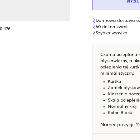
WYBI
Darmowa dostawa od
60 dni na zwrot
0-176
Szybka wysyłka
Czarna ocieplana k
błyskawiczny, a ukr
ocieplenia tej kurtki
minimalistyczny.
Kurtka
Zamek błyskaw
Kieszenie bocz
Skala ociepleni
Normalny krój
Kolor: Black
Numer pozycji
:
1