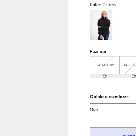
Kolor
:
Czarny
Rozmiar
134-140 cm
146-15
Opinia o rozmiarze
Mały