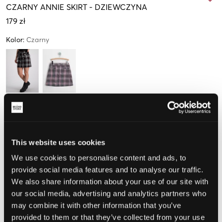
CZARNY
ANNIE SKIRT
-
DZIEWCZYNA
179 zł
Kolor
:
Czarny
Rozmiar
134-140 cm
146-152 cm
158-164 cm
170-176 cm
This website uses cookies
We use cookies to personalise content and ads, to
provide social media features and to analyse our traffic.
Opinia o rozmiarze
We also share information about your use of our site with
Mały
Idealny
Duży
our social media, advertising and analytics partners who
may combine it with other information that you’ve
provided to them or that they’ve collected from your use