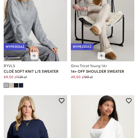
WYPRZEDAŻ
WYPRZEDAŻ
RYVLS
Gina Tricot Young 14+
CLOÉ SOFT KNIT L/S SWEATER
14+ OFF SHOULDER SWEATER
69,50 zł
139 zł
49,50 zł
99 zł