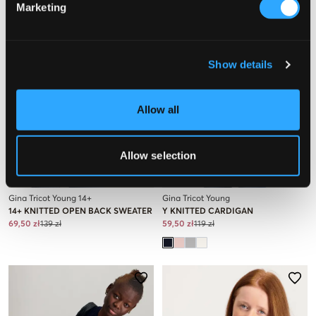
Marketing
Show details
Allow all
Allow selection
WYPRZEDAŻ
WYPRZEDAŻ
Gina Tricot Young 14+
Gina Tricot Young
14+ KNITTED OPEN BACK SWEATER
Y KNITTED CARDIGAN
69,50 zł
139 zł
59,50 zł
119 zł