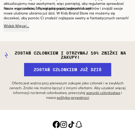
aktualizujemy nasz asortyment, więc pamiętaj, aby regularnie sprawdzać
nasze wyprzedaże, aby nie przegapić żadnych okazji!
Na co więc czekasz? Przeglądaj naszą wyprzedaż swetrów i znajdź swoje
nowe ulubione ubrania już dziś. W Kids Brand Store nie możemy się
doczekać, aby pomóc Ci znaleźć najlepsze swetry w fantastycznych cenach!
Widok
Więcej
...
ZOSTAŃ CZŁONKIEM I OTRZYMAJ 10% ZNIŻKI NA
ZAKUPY!
ZOSTAŃ CZŁONKIEM JUŻ DZIŚ
Oferta jest ważna przy pierwszym zakupie jako członek i w zwykłych
cenach. Zniżki nie można łączyć z innymi ofertami. Aby uzyskać więcej
informacji na temat członkostwa, przeczytaj
warunki członkostwa
i
nasza
polityka-prywatnoci