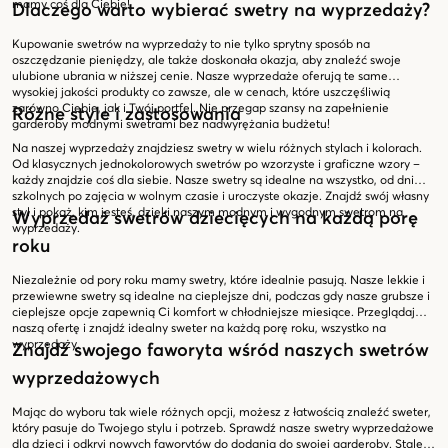
mamy coś dla Ciebie!
Dlaczego warto wybierać swetry na wyprzedaży?
Kupowanie swetrów na wyprzedaży to nie tylko sprytny sposób na
oszczędzanie pieniędzy, ale także doskonała okazja, aby znaleźć swoje
ulubione ubrania w niższej cenie. Nasze wyprzedaże oferują te same
wysokiej jakości produkty co zawsze, ale w cenach, które uszczęśliwią
zarówno Ciebie, jak i Twój portfel. Nie przegap szansy na zapełnienie
Różne style i zastosowania
garderoby modnymi swetrami bez nadwyrężania budżetu!
Na naszej wyprzedaży znajdziesz swetry w wielu różnych stylach i kolorach.
Od klasycznych jednokolorowych swetrów po wzorzyste i graficzne wzory –
każdy znajdzie coś dla siebie. Nasze swetry są idealne na wszystko, od dni
szkolnych po zajęcia w wolnym czasie i uroczyste okazje. Znajdź swój własny
styl i pokaż, kim jesteś, dzięki naszym modnym i wygodnym swetrom na
Wyprzedaż swetrów dziecięcych na każdą porę
wyprzedaży.
roku
Niezależnie od pory roku mamy swetry, które idealnie pasują. Nasze lekkie i
przewiewne swetry są idealne na cieplejsze dni, podczas gdy nasze grubsze i
cieplejsze opcje zapewnią Ci komfort w chłodniejsze miesiące. Przeglądaj
naszą ofertę i znajdź idealny sweter na każdą porę roku, wszystko na
wyprzedaży.
Znajdź swojego faworyta wśród naszych swetrów
wyprzedażowych
Mając do wyboru tak wiele różnych opcji, możesz z łatwością znaleźć sweter,
który pasuje do Twojego stylu i potrzeb. Sprawdź nasze swetry wyprzedażowe
dla dzieci i odkryj nowych faworytów do dodania do swojej garderoby. Stale