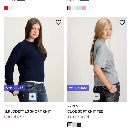
59,50 zł
119 zł
64,50 zł
129 zł
WYPRZEDAŻ
WYPRZEDAŻ
LMTD
RYVLS
NLFLODETT LS SHORT KNIT
CLOÉ SOFT KNIT TEE
62,50 zł
125 zł
59,50 zł
119 zł