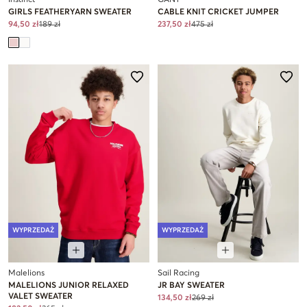
Instinct
GANT
GIRLS FEATHERYARN SWEATER
CABLE KNIT CRICKET JUMPER
94,50 zł
189 zł
237,50 zł
475 zł
WYPRZEDAŻ
WYPRZEDAŻ
Malelions
Sail Racing
MALELIONS JUNIOR RELAXED
JR BAY SWEATER
VALET SWEATER
134,50 zł
269 zł