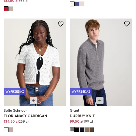
182,50 zł
365 zł
WYPRZEDAŻ
WYPRZEDAŻ
Sofie Schnoor
Grunt
FLORIANASY CARDIGAN
DURBUY KNIT
134,50 zł
269 zł
99,50 zł
199 zł