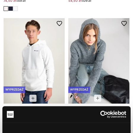
74,50 zł
149 zł
54,50 zł
109 zł
WYPRZEDAŻ
WYPRZEDAŻ
Champion
LMTD
HOODIE SWEATSHIRT
NLFNULO LS SHORT KNIT W.
HOOD
77,50 zł
155 zł
99,50 zł
199 zł