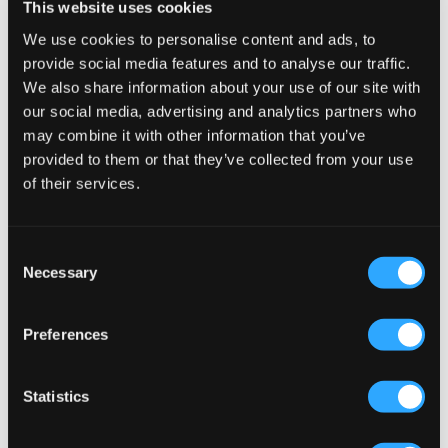
This website uses cookies
We use cookies to personalise content and ads, to
provide social media features and to analyse our traffic.
We also share information about your use of our site with
our social media, advertising and analytics partners who
may combine it with other information that you’ve
provided to them or that they’ve collected from your use
of their services.
Consent
WYPRZEDAŻ
WYPRZEDAŻ
Necessary
Selection
New Balance
LMTD
Preferences
NEW BALANCE FRENCH TERRY
NLFRUNIC STAR SHORT R SWEAT
SMALL LOGO HOODIE
W. HOOD
107,50 zł
215 zł
89,50 zł
179 zł
+
1
Statistics