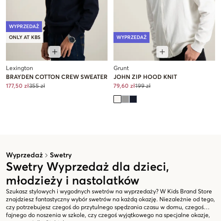
WYPRZEDAŻ
ONLY AT KBS
WYPRZEDAŻ
Lexington
Grunt
BRAYDEN COTTON CREW SWEATER
JOHN ZIP HOOD KNIT
177,50 zł
355 zł
79,60 zł
199 zł
Wyprzedaż
Swetry
Swetry Wyprzedaż dla dzieci,
młodzieży i nastolatków
Szukasz stylowych i wygodnych swetrów na wyprzedaży? W Kids Brand Store
znajdziesz fantastyczny wybór swetrów na każdą okazję. Niezależnie od tego,
czy potrzebujesz czegoś do przytulnego spędzania czasu w domu, czegoś
fajnego do noszenia w szkole, czy czegoś wyjątkowego na specjalne okazje,