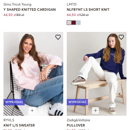
Gina Tricot Young
LMTD
Y SHAPED KNITTED CARDIGAN
NLFBYNT LS SHORT KNIT
44,50 zł
89 zł
64,50 zł
129 zł
WYPRZEDAŻ
WYPRZEDAŻ
RYVLS
Zadig&Voltaire
KNIT L/S SWEATER
PULLOVER