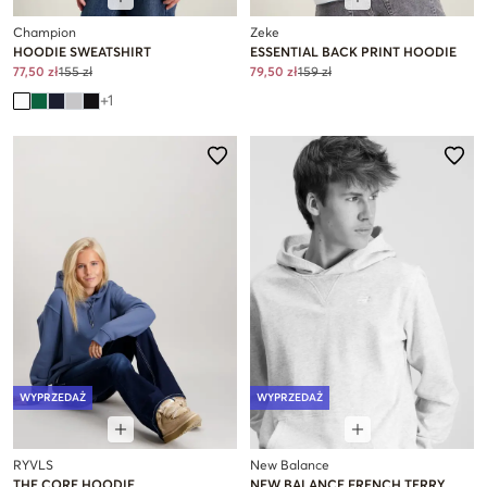
Champion
Zeke
HOODIE SWEATSHIRT
ESSENTIAL BACK PRINT HOODIE
77,50 zł
155 zł
79,50 zł
159 zł
+
1
WYPRZEDAŻ
WYPRZEDAŻ
RYVLS
New Balance
THE CORE HOODIE
NEW BALANCE FRENCH TERRY