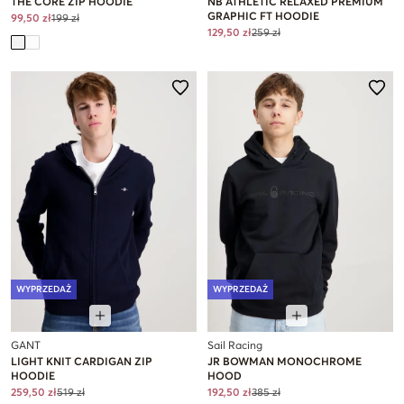
THE CORE ZIP HOODIE
NB ATHLETIC RELAXED PREMIUM
GRAPHIC FT HOODIE
99,50 zł
199 zł
129,50 zł
259 zł
WYPRZEDAŻ
WYPRZEDAŻ
GANT
Sail Racing
LIGHT KNIT CARDIGAN ZIP
JR BOWMAN MONOCHROME
HOODIE
HOOD
259,50 zł
519 zł
192,50 zł
385 zł