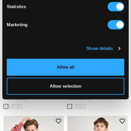
Statistics
Marketing
Show details
Allow all
WYPRZEDAŻ
WYPRZEDAŻ
Allow selection
MAGGIORE
MAGGIORE
DOUBLE KNIT ZIP HOODIE
DOUBLE KNIT ZIP HOODIE
149,50 zł
299 zł
149,50 zł
299 zł