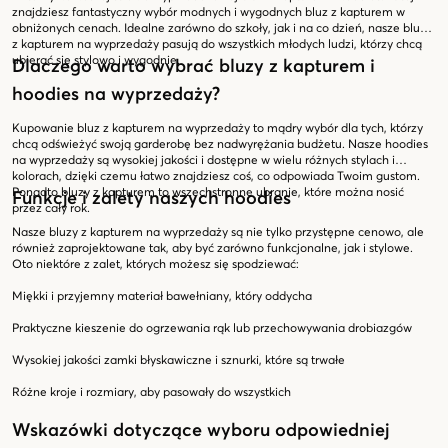
znajdziesz fantastyczny wybór modnych i wygodnych bluz z kapturem w
obniżonych cenach. Idealne zarówno do szkoły, jak i na co dzień, nasze bluzy
z kapturem na wyprzedaży pasują do wszystkich młodych ludzi, którzy chcą
ubierać się stylowo i wygodnie.
Dlaczego warto wybrać bluzy z kapturem i
hoodies na wyprzedaży?
Kupowanie bluz z kapturem na wyprzedaży to mądry wybór dla tych, którzy
chcą odświeżyć swoją garderobę bez nadwyrężania budżetu. Nasze hoodies
na wyprzedaży są wysokiej jakości i dostępne w wielu różnych stylach i
kolorach, dzięki czemu łatwo znajdziesz coś, co odpowiada Twoim gustom.
Ponadto bluzy z kapturem to wszechstronne ubranie, które można nosić
Funkcje i zalety naszych hoodies
przez cały rok.
Nasze bluzy z kapturem na wyprzedaży są nie tylko przystępne cenowo, ale
również zaprojektowane tak, aby być zarówno funkcjonalne, jak i stylowe.
Oto niektóre z zalet, których możesz się spodziewać:
Miękki i przyjemny materiał bawełniany, który oddycha
Praktyczne kieszenie do ogrzewania rąk lub przechowywania drobiazgów
Wysokiej jakości zamki błyskawiczne i sznurki, które są trwałe
Różne kroje i rozmiary, aby pasowały do wszystkich
Wskazówki dotyczące wyboru odpowiedniej