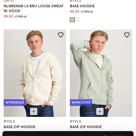
LMTD
RYVLS
NLNRENAR LS BRU LOOSE SWEAT
BASE HOODIE
W. HOOD
99,50 zł
199 zł
99,50 zł
199 zł
WYPRZEDAŻ
WYPRZEDAŻ
RYVLS
RYVLS
BASE ZIP HOODIE
BASE ZIP HOODIE
109,50 zł
219 zł
109,50 zł
219 zł