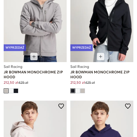
WYPRZEDAŻ
WYPRZEDAŻ
Sail Racing
Sail Racing
JR BOWMAN MONOCHROME ZIP
JR BOWMAN MONOCHROME ZIP
HOOD
HOOD
212,50 zł
425 zł
212,50 zł
425 zł