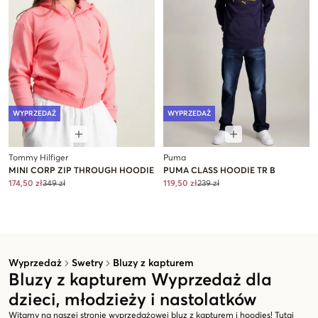
WYPRZEDAŻ
WYPRZEDAŻ
Tommy Hilfiger
Puma
MINI CORP ZIP THROUGH HOODIE
PUMA CLASS HOODIE TR B
174,50 zł
349 zł
119,50 zł
239 zł
Wyprzedaż
Swetry
Bluzy z kapturem
Bluzy z kapturem Wyprzedaż dla
dzieci, młodzieży i nastolatków
Witamy na naszej stronie wyprzedażowej bluz z kapturem i hoodies! Tutaj