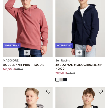
WYPRZEDAŻ
WYPRZEDAŻ
MAGGIORE
Sail Racing
DOUBLE KNIT PRINT HOODIE
JR BOWMAN MONOCHROME ZIP
HOOD
149,50 zł
299 zł
212,50 zł
425 zł