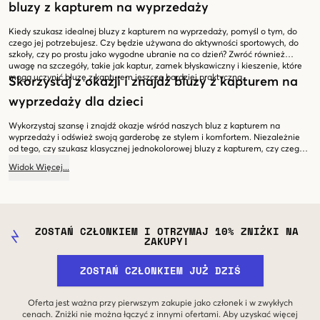
bluzy z kapturem na wyprzedaży
Kiedy szukasz idealnej bluzy z kapturem na wyprzedaży, pomyśl o tym, do
czego jej potrzebujesz. Czy będzie używana do aktywności sportowych, do
szkoły, czy po prostu jako wygodne ubranie na co dzień? Zwróć również
uwagę na szczegóły, takie jak kaptur, zamek błyskawiczny i kieszenie, które
mogą uczynić bluzę z kapturem jeszcze bardziej praktyczną.
Skorzystaj z okazji i znajdź bluzy z kapturem na
wyprzedaży dla dzieci
Wykorzystaj szansę i znajdź okazje wśród naszych bluz z kapturem na
wyprzedaży i odśwież swoją garderobę ze stylem i komfortem. Niezależnie
od tego, czy szukasz klasycznej jednokolorowej bluzy z kapturem, czy czegoś
z fajnym nadrukiem, znajdziesz to tutaj u nas. Przewiń w dół i odkryj nasz
Widok
Więcej
...
fantastyczny wybór dziecięcych bluz z kapturem na wyprzedaży już dziś!
ZOSTAŃ CZŁONKIEM I OTRZYMAJ 10% ZNIŻKI NA
ZAKUPY!
ZOSTAŃ CZŁONKIEM JUŻ DZIŚ
Oferta jest ważna przy pierwszym zakupie jako członek i w zwykłych
cenach. Zniżki nie można łączyć z innymi ofertami. Aby uzyskać więcej