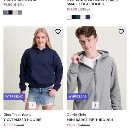
SMALL LOGO HOODIE
79,50 zł
159 zł
107,50 zł
215 zł
+
1
WYPRZEDAŻ
WYPRZEDAŻ
Gina Tricot Young
Calvin Klein
Y OVERSIZED HOODIE
MINI BADGE ZIP-THROUGH
49,50 zł
99 zł
177,50 zł
355 zł