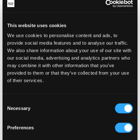
This website uses cookies
We use cookies to personalise content and ads, to
provide social media features and to analyse our traffic.
We also share information about your use of our site with
our social media, advertising and analytics partners who
may combine it with other information that you’ve
provided to them or that they’ve collected from your use
of their services.
WYPRZEDAŻ
WYPRZEDAŻ
Consent
Necessary
Selection
Scotch & Soda
MAGGIORE
VISCOSEBLEND RELAXEDFIT
DOUBLE KNIT ZIP HOODIE
ZIPTHROUGH HOODIE
149,50 zł
299 zł
167,50 zł
335 zł
Preferences